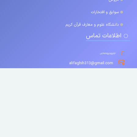
سوابق و افتخارات
دانشگاه علوم و معارف قرآن کریم
اطلاعات تماس
۰۷۶۳۳۵۱۷۵۸۶
alifaghih313@gmail.com
uconf.ir
بندرعباس، میدان یادبود شهداء، حاشیه میدان، دانشکده علوم قرآنی
بندرعباس